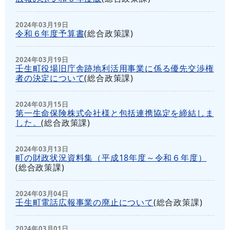
2024年03月19日
令和６年度予算書
(
総合政策課
)
2024年03月19日
壬生町役場旧庁舎跡地利活用事業に係る優先交渉権
者の決定について
(
総合政策課
)
2024年03月15日
第一生命保険株式会社様と包括連携協定を締結しま
した。
(
総合政策課
)
2024年03月13日
町の財政状況資料集（平成18年度～令和６年度）
(
総合政策課
)
2024年03月04日
壬生町電話広報事業の廃止について
(
総合政策課
)
2024年03月01日