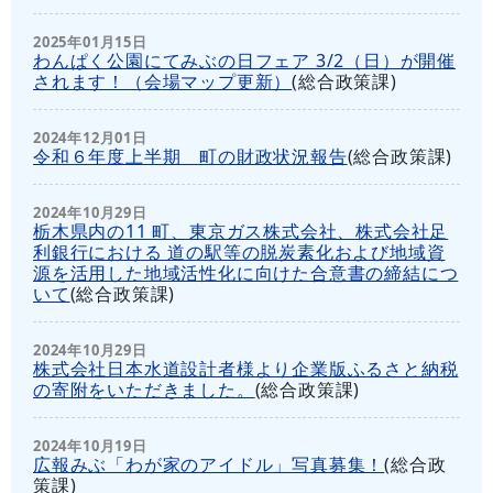
2025年01月15日
わんぱく公園にてみぶの日フェア 3/2（日）が開催
されます！（会場マップ更新）
(
総合政策課
)
2024年12月01日
令和６年度上半期 町の財政状況報告
(
総合政策課
)
2024年10月29日
栃木県内の11 町、東京ガス株式会社、株式会社足
利銀行における 道の駅等の脱炭素化および地域資
源を活用した地域活性化に向けた合意書の締結につ
いて
(
総合政策課
)
2024年10月29日
株式会社日本水道設計者様より企業版ふるさと納税
の寄附をいただきました。
(
総合政策課
)
2024年10月19日
広報みぶ「わが家のアイドル」写真募集！
(
総合政
策課
)