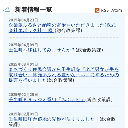
新着情報一覧
RSS
Atom
2025年04月23日
企業版ふるさと納税の寄附をいただきました(株式
会社エポック社 様)
(
総合政策課
)
2025年04月09日
壬生町へ移住してみませんか？
(
総合政策課
)
2025年03月01日
まちづくり住民会議から壬生町を『老若男女が手を
取り合い、笑顔あふれる豊かなまち』にするための
提言を行いました
(
総合政策課
)
2025年02月25日
壬生町ＰＲラジオ番組「みぶナビ」
(
総合政策課
)
2025年02月01日
壬生町旧庁舎跡地の愛称が決まりました！
(
総合政
策課
)