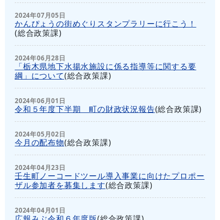
2024年07月05日
かんぴょうの街めぐりスタンプラリーに行こう！
(
総合政策課
)
2024年06月28日
「栃木県地下水揚水施設に係る指導等に関する要
綱」について
(
総合政策課
)
2024年06月01日
令和５年度下半期 町の財政状況報告
(
総合政策課
)
2024年05月02日
今月の配布物
(
総合政策課
)
2024年04月23日
壬生町ノーコードツール導入事業に向けたプロポー
ザル参加者を募集します
(
総合政策課
)
2024年04月01日
広報みぶ令和６年度版
(
総合政策課
)