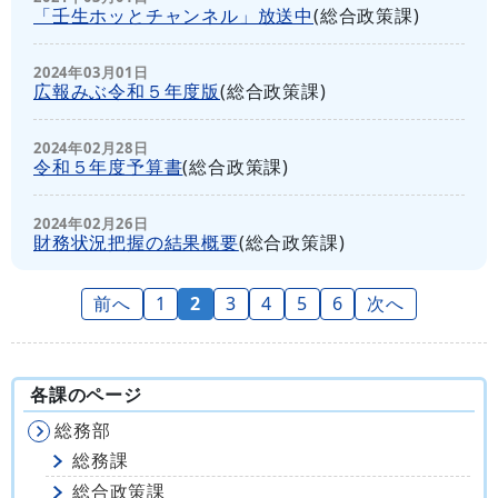
「壬生ホッとチャンネル」放送中
(
総合政策課
)
2024年03月01日
広報みぶ令和５年度版
(
総合政策課
)
2024年02月28日
令和５年度予算書
(
総合政策課
)
2024年02月26日
財務状況把握の結果概要
(
総合政策課
)
前へ
1
2
3
4
5
6
次へ
各課のページ
総務部
総務課
総合政策課