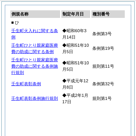
例規名称
制定年月日
種別番号
■ ひ
壬生町火入れに関する条
◆昭和60年3
条例第3号
例
月14日
壬生町ひとり親家庭医療
◆昭和51年10
条例第19号
費の助成に関する条例
月5日
壬生町ひとり親家庭医療
◆昭和51年10
費の助成に関する条例施
規則第11号
月5日
行規則
◆平成元年12
壬生町表彰条例
条例第32号
月8日
◆平成2年1月
壬生町表彰条例施行規則
規則第1号
17日