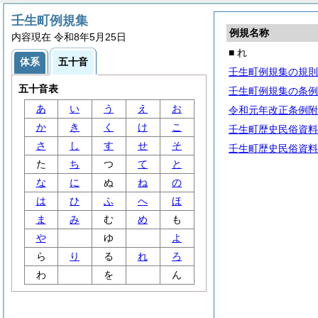
壬生町例規集
例規名称
内容現在 令和8年5月25日
■ れ
体系
五十音
壬生町例規集の規則
五十音表
壬生町例規集の条例
あ
い
う
え
お
令和元年改正条例附
か
き
く
け
こ
壬生町歴史民俗資料
さ
し
す
せ
そ
壬生町歴史民俗資料
た
ち
つ
て
と
な
に
ぬ
ね
の
は
ひ
ふ
へ
ほ
ま
み
む
め
も
や
ゆ
よ
ら
り
る
れ
ろ
わ
を
ん