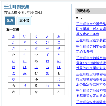
壬生町例規集
例規名称
内容現在 令和8年5月25日
■ し
体系
五十音
壬生町指定介護予防
防支援等に係る介護
五十音表
等を定める条例
あ
い
う
え
お
壬生町指定給水装置
か
き
く
け
こ
壬生町指定居宅介護
さ
し
す
せ
そ
定める条例
た
ち
つ
て
と
壬生町指定地域密着
な
に
ぬ
ね
の
営並びに指定地域密
は
ひ
ふ
へ
ほ
効果的な支援の方法
ま
み
む
め
も
壬生町指定地域密着
や
ゆ
よ
指定地域密着型介護
所の指定等に関する
ら
り
る
れ
ろ
壬生町指定地域密着
わ
を
ん
る基準等を定める条
壬生町自転車等駐車