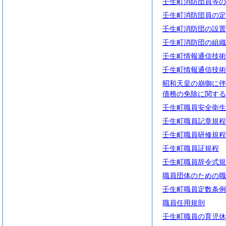
壬生町消防団員等の
壬生町消防団員の定
壬生町消防団の設置
壬生町消防団の組織
壬生町情報通信技術
壬生町情報通信技術
昭和天皇の崩御に伴
債務の免除に関する
壬生町職員安全衛生
壬生町職員記章規程
壬生町職員研修規程
壬生町職員証規程
壬生町職員辞令式規
職員団体のための職
壬生町職員定数条例
職員任用規則
壬生町職員の育児休