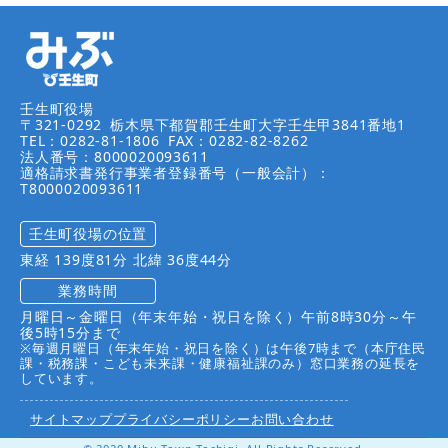
壬生町役場
〒321-0292
栃木県下都賀郡壬生町大字壬生甲3841番地1
TEL：0282-81-1806
FAX：0282-82-8262
法人番号：8000020093611
適格請求書発行事業者登録番号（一般会計）：
T8000020093611
壬生町役場の位置
東経 139度81分 北緯 36度44分
業務時間
月曜日～金曜日（年末年始・祝日を除く）午前8時30分～午
後5時15分まで
※毎週月曜日（年末年始・祝日を除く）は午後7時まで（本庁住民
課・税務課・こども未来課・健康福祉課のみ）窓口業務の延長を
しています。
サイトマップ
プライバシーポリシー
お問い合わせ