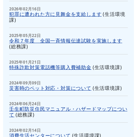
2026年02月16日
犯罪に遭われた方に見舞金を支給します
(
生活環境
課
)
2025年05月22日
令和７年度 全国一斉情報伝達試験を実施します
(
総務課
)
2025年01月21日
特殊詐欺対策電話機等購入費補助金
(
生活環境課
)
2024年09月09日
災害時のペット対応・対策について
(
生活環境課
)
2024年06月24日
壬生町防災住民マニュアル・ハザードマップについ
て
(
総務課
)
2024年02月14日
消費生活センターについて
(
生活環境課
)