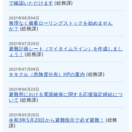
で確認いただけます
(
総務課
)
2021年08月04日
無理なく備蓄ローリングストックを始めません
か？
(
総務課
)
2021年07月20日
避難計画シート（マイタイムライン）を作成しまし
ょう！
(
総務課
)
2021年07月09日
キキクル（危険度分布）HPの案内
(
総務課
)
2021年06月23日
避難所における電源確保に関する応援協定締結につ
いて
(
総務課
)
2021年05月20日
令和3年5月20日から避難指示で必ず避難！
(
総務
課
)