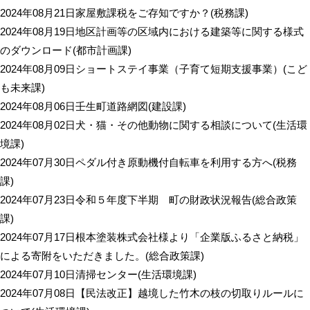
2024年08月21日
家屋敷課税をご存知ですか？
(
税務課
)
2024年08月19日
地区計画等の区域内における建築等に関する様式
のダウンロード
(
都市計画課
)
2024年08月09日
ショートステイ事業（子育て短期支援事業）
(
こど
も未来課
)
2024年08月06日
壬生町道路網図
(
建設課
)
2024年08月02日
犬・猫・その他動物に関する相談について
(
生活環
境課
)
2024年07月30日
ペダル付き原動機付自転車を利用する方へ
(
税務
課
)
2024年07月23日
令和５年度下半期 町の財政状況報告
(
総合政策
課
)
2024年07月17日
根本塗装株式会社様より「企業版ふるさと納税」
による寄附をいただきました。
(
総合政策課
)
2024年07月10日
清掃センター
(
生活環境課
)
2024年07月08日
【民法改正】越境した竹木の枝の切取りルールに