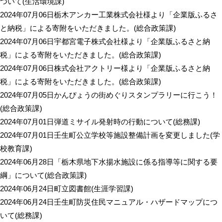
ついて
(
生活環境課
)
2024年07月06日
栃木アンカー工業株式会社様より「企業版ふるさ
と納税」による寄附をいただきました。
(
総合政策課
)
2024年07月06日
宇都宮電子株式会社様より「企業版ふるさと納
税」による寄附をいただきました。
(
総合政策課
)
2024年07月06日
株式会社アクトリー様より「企業版ふるさと納
税」による寄附をいただきました。
(
総合政策課
)
2024年07月05日
かんぴょうの街めぐりスタンプラリーに行こう！
(
総合政策課
)
2024年07月01日
弾道ミサイル発射時の行動について
(
総務課
)
2024年07月01日
壬生町公立学校等施設整備計画を変更しました
(
学
校教育課
)
2024年06月28日
「栃木県地下水揚水施設に係る指導等に関する要
綱」について
(
総合政策課
)
2024年06月24日
町立図書館
(
生涯学習課
)
2024年06月24日
壬生町防災住民マニュアル・ハザードマップにつ
いて
(
総務課
)