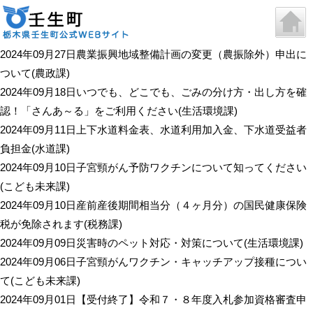
2024年09月27日
農業振興地域整備計画の変更（農振除外）申出に
ついて
(
農政課
)
2024年09月18日
いつでも、どこでも、ごみの分け方・出し方を確
認！「さんあ～る」をご利用ください
(
生活環境課
)
2024年09月11日
上下水道料金表、水道利用加入金、下水道受益者
負担金
(
水道課
)
2024年09月10日
子宮頸がん予防ワクチンについて知ってください
(
こども未来課
)
2024年09月10日
産前産後期間相当分（４ヶ月分）の国民健康保険
税が免除されます
(
税務課
)
2024年09月09日
災害時のペット対応・対策について
(
生活環境課
)
2024年09月06日
子宮頸がんワクチン・キャッチアップ接種につい
て
(
こども未来課
)
2024年09月01日
【受付終了】令和７・８年度入札参加資格審査申