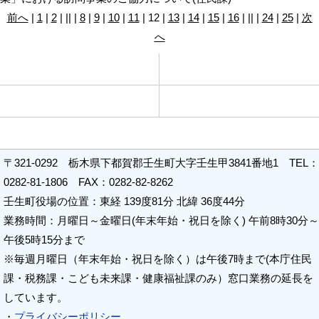
前へ
|
1
|
2
|
||
|
8
|
9
|
10
|
11
|
12
|
13
|
14
|
15
|
16
|
||
|
24
|
25
|
次
へ
よくある質問集
リンク集
プライバシーポリシー
お問い合わせ
〒321-0292 栃木県下都賀郡壬生町大字壬生甲3841番地1 TEL：
0282-81-1806 FAX：0282-82-8262
壬生町役場の位置：東経 139度81分 北緯 36度44分
業務時間：月曜日～金曜日(年末年始・祝日を除く) 午前8時30分～
午後5時15分まで
※毎週月曜日（年末年始・祝日を除く）は午後7時まで(本庁住民
課・税務課・こども未来課・健康福祉課のみ）窓口業務の延長を
しています。
・
プライバシーポリシー