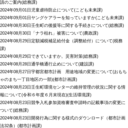
請のご案内
(
総務課
)
2024年09月01日
児童虐待防止について
(
こども未来課
)
2024年09月01日
ヤングケアラーを知っていますか
(
こども未来課
)
2024年08月30日
壬生町の後援等に関する手続きについて
(
総務課
)
2024年08月30日
「ナラ枯れ」被害について
(
農政課
)
2024年08月29日
定額減税補足給付金（調整給付）について
(
税務
課
)
2024年08月29日
できていますか。災害対策
(
総務課
)
2024年08月28日
通学橋通行止めについて
(
建設課
)
2024年08月27日
宇都宮都市計画 用途地域の変更について(おもち
ゃのまち一丁目地区の一部)
(
都市計画課
)
2024年08月23日
壬生町環境センターの維持管理の状況に関する情
報について(令和６年度６月末現在)
(
生活環境課
)
2024年08月23日
競争入札参加資格審査申請時の記載事項の変更に
ついて
(
総務課
)
2024年08月23日
開発行為に関する様式のダウンロード（都市計画
法32条）
(
都市計画課
)