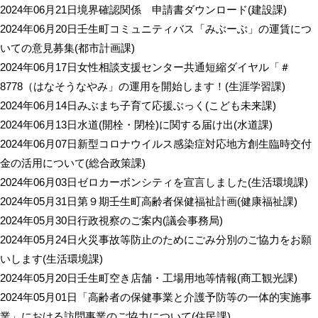
2024年06月21日
境界確認関係 申請書ダウンロード
(
建設課
)
2024年06月20日
壬生町コミュニティバス「みぶーぶ」の運賃につ
いての意見募集
(
都市計画課
)
2024年06月17日
女性相談支援センター共通短縮ダイヤル「＃
8778（はなそうなやみ」の運用を開始します！
(
生涯学習課
)
2024年06月14日
みぶまち子育て応援ぶっく
(
こども未来課
)
2024年06月13日
水道(開栓・閉栓)に関する届け出
(
水道課
)
2024年06月07日
新型コロナウイルス感染症対応地方創生臨時交付
金の活用について
(
総合政策課
)
2024年06月03日
ゼロカーボンシティを宣言しました
(
生活環境課
)
2024年05月31日
第９期壬生町高齢者保健福祉計画
(
健康福祉課
)
2024年05月30日
行政視察のご案内
(
議会事務局
)
2024年05月24日
火災事故等防止のためにごみ分別のご協力をお願
いします
(
生活環境課
)
2024年05月20日
壬生町空き店舗・工場用地等情報
(
商工観光課
)
2024年05月01日
「高齢者の保健事業と介護予防等の一体的実施事
業」における訪問事業のご協力について
(
住民課
)